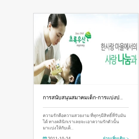
การสนับสนุนสมาคมเด็ก-การเเบ่งป…
ความรักคือความสวยงาม ที่ทุกๆมีสิทธิ์ที่รับมัน
ได้ ทางคลินิกเราเลยจะเอาความรักตัวนั้น
มาเเบ่งให้กับเด็…
2011-10-24
อ่านเพิ่มเติม >