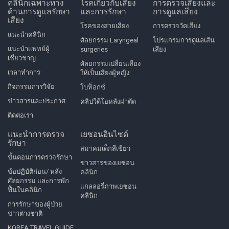
คลินิกเฉพาะทาง
โรคเกี่ยวกับเสียง
การตรวจเสียงและ
ด้านการดูแลรักษา
และการรักษา
การดูแลเสียง
เสียง
โรคของสายเสียง
การตรวจวัดเสียง
แนะนำคลินิก
ศัลยกรรม Laryngeal
โปรแกรมการดูแลเส้น
แนะนำแพทย์ผู้
surgeries
เสียง
เชี่ยวชาญ
ศัลยกรรมเปลี่ยนเสียง
เวลาทำการ
ให้เป็นเสียงผู้หญิง
กิจกรรมการวิจัย
โบท็อกซ์
ข่าวสารและประกาศ
คลิปวีดีโอหลังผ่าตัด
ติดต่อเรา
แนะนำการตรวจ
เยซอนอินไซด์
รักษา
สมาคมเด็กสีเขียว
ขั้นตอนการตรวจรักษา
ข่าวสารของเยซอน
ข้อปฏิบัติก่อน/ หลัง
คลินิก
ศัลยกรรม และการพัก
แกลลอรี่ภาพเยซอน
ฟื้นในคลินิก
คลินิก
การรักษาของผู้ป่วย
ชาวต่างชาติ
KOREA TRAVEL GUIDE