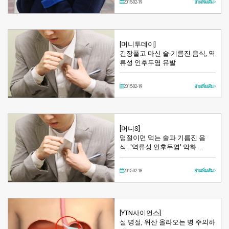
2015-02-19
อ่านเพิ่มเติม >
[머니투데이]
긴장풀고 마신 술·기름진 음식, 역
류성 인후두염 유발
2015-02-19
อ่านเพิ่มเติม >
[머니S]
명절이면 먹는 술과 기름진 음
식…'역류성 인후두염' 악화 …
2015-02-18
อ่านเพิ่มเติม >
[YTN사이언스]
설 명절, 위산 올라오는 병 주의하