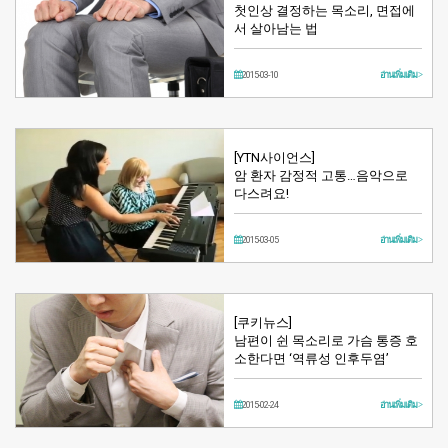
첫인상 결정하는 목소리, 면접에
서 살아남는 법
2015-03-10
อ่านเพิ่มเติม >
[YTN사이언스]
암 환자 감정적 고통…음악으로
다스려요!
2015-03-05
อ่านเพิ่มเติม >
[쿠키뉴스]
남편이 쉰 목소리로 가슴 통증 호
소한다면 ‘역류성 인후두염’
2015-02-24
อ่านเพิ่มเติม >