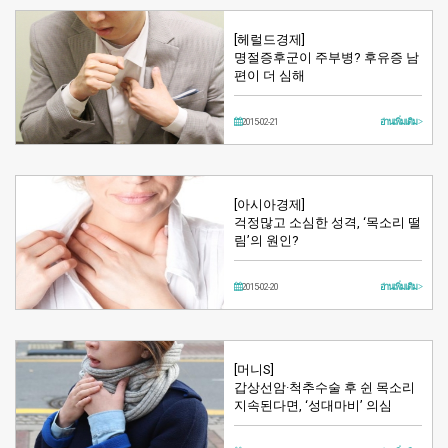
[헤럴드경제]
명절증후군이 주부병? 후유증 남
편이 더 심해
2015-02-21
อ่านเพิ่มเติม >
[아시아경제]
걱정많고 소심한 성격, ‘목소리 떨
림’의 원인?
2015-02-20
อ่านเพิ่มเติม >
[머니S]
갑상선암·척추수술 후 쉰 목소리
지속된다면, ‘성대마비’ 의심