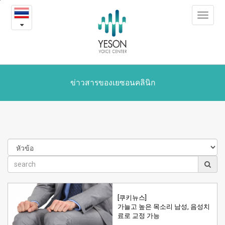
Yeson
본
Toggle
문
in
navigat
내
용
the
바
로
media
가
기
ข่าวสารของเยซอนคลินิก
[쿠키뉴스]
가늘고 높은 목소리 남성, 음성치
료로 교정 가능