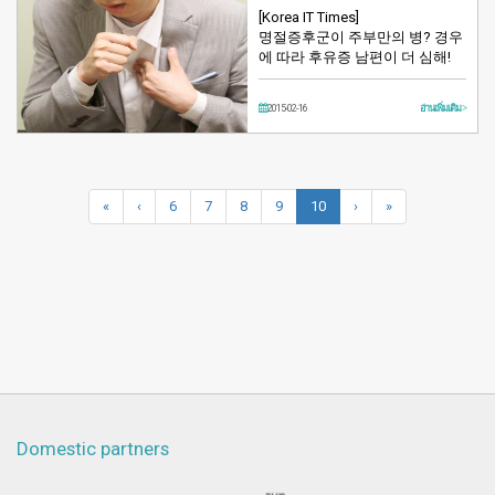
[Korea IT Times]
명절증후군이 주부만의 병? 경우
에 따라 후유증 남편이 더 심해!
2015-02-16
อ่านเพิ่มเติม >
«
‹
6
7
8
9
10
›
»
Domestic partners