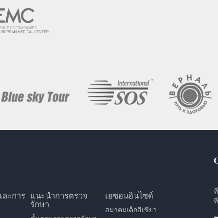
ท
และการ
แนะนำการตรวจ
เยซอนอินไซด์
ท
รักษา
สมาคมเด็กสีเขียว