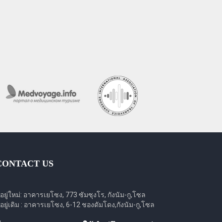
CONTACT US
ี่อยู่ใหม่: อาคารเยโซง, 773 ซัมซุงโร, กังนัม-กู,โซล
ี่อยู่เดิม : อาคารเยโซง, 6-12 ชองดัมโดง,กังนัม-กู,โซล