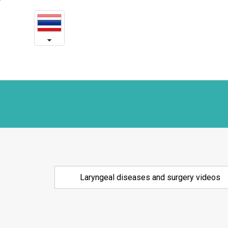
Laryngeal
본
문
diseases
내
용
and
바
로
surgery
가
videos
기
Laryngeal diseases and surgery videos