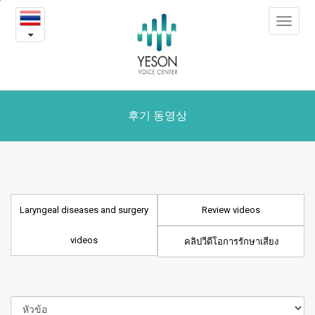
Laryngeal
본
Toggle
문
diseases
navigat
내
용
and
바
로
surgery
가
videos
기
후기 동영상
Laryngeal diseases and surgery
Review videos
videos
คลิปวีดีโอการรักษาเสียง