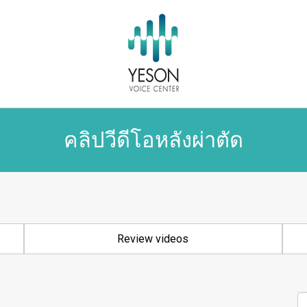
คลิปวีดีโอหลังผ่าตัด
Review videos