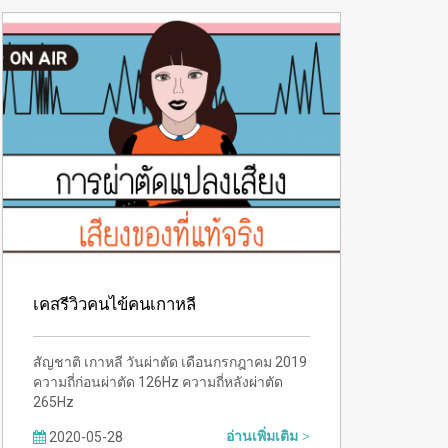
เคสรีวิวคนไข้คนเกาหลี
สัญชาติ เกาหลี วันผ่าตัด เดือนกรกฎาคม 2019
ความถี่ก่อนผ่าตัด 126Hz ความถี่หลังผ่าตัด
265Hz
2020-05-28
อ่านเพิ่มเติม >