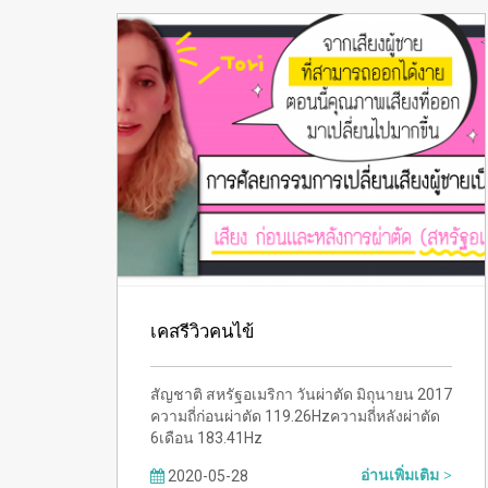
เคสรีวิวคนไข้
สัญชาติ สหรัฐอเมริกา วันผ่าตัด มิถุนายน 2017
ความถี่ก่อนผ่าตัด 119.26Hzความถี่หลังผ่าตัด
6เดือน 183.41Hz
2020-05-28
อ่านเพิ่มเติม >