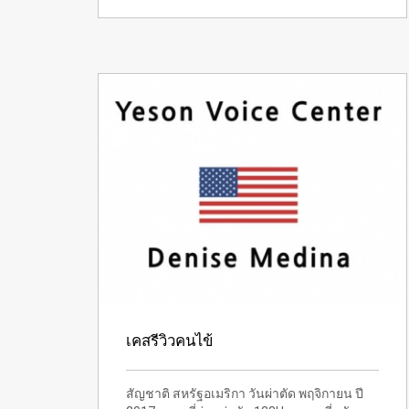
เคสรีวิวคนไข้
สัญชาติ สหรัฐอเมริกา วันผ่าตัด พฤจิกายน ปี