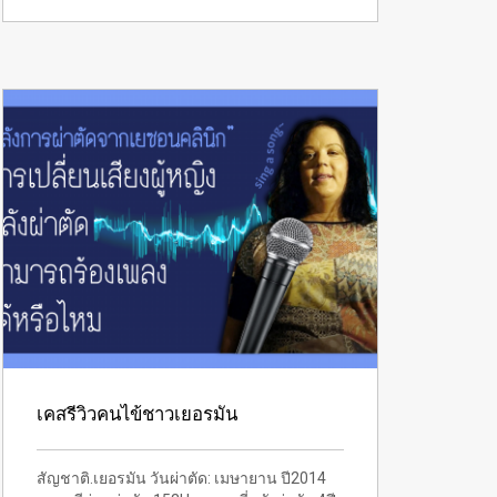
เคสรีวิวคนไข้ชาวเยอรมัน
สัญชาติ.เยอรมัน วันผ่าตัด: เมษายาน ปี2014