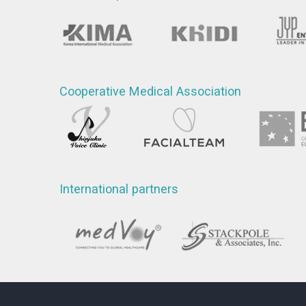
Cooperative Medical Association
International partners