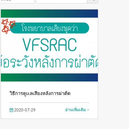
วิธีการดูเเลเสียงหลังการผ่าตัด
2020-07-29
อ่านเพิ่มเติม >