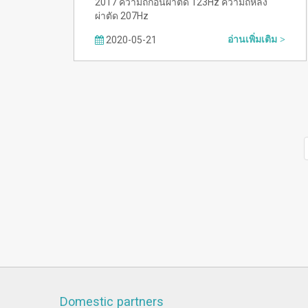
2017 ความถี่ก่อนผ่าตัด 123Hz ความถี่หลัง
ผ่าตัด 207Hz
2020-05-21
อ่านเพิ่มเติม >
Domestic partners