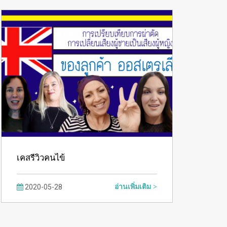
เคสรีวิวคนไข้
2020-05-28
อ่านเพิ่มเติม >