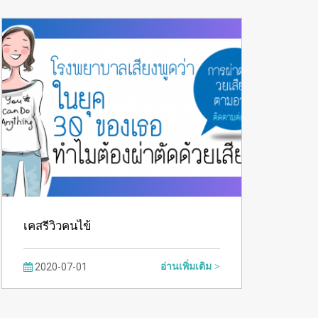
เคสรีวิวคนไข้
2020-07-01
อ่านเพิ่มเติม >