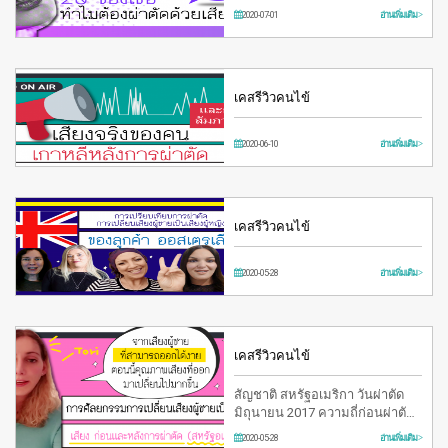
2020-07-01
อ่านเพิ่มเติม >
เคสรีวิวคนไข้
2020-06-10
อ่านเพิ่มเติม >
เคสรีวิวคนไข้
2020-05-28
อ่านเพิ่มเติม >
เคสรีวิวคนไข้
สัญชาติ สหรัฐอเมริกา วันผ่าตัด
มิถุนายน 2017 ความถี่ก่อนผ่าตัด
119.26Hzความถี่หลังผ่าตัด 6เดือน
2020-05-28
อ่านเพิ่มเติม >