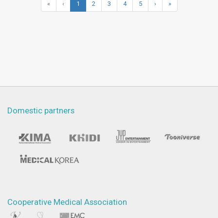
«
‹
1
2
3
4
5
›
»
Domestic partners
Cooperative Medical Association