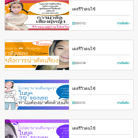
เคสรีวิวคนไข้
2020-07-22
อ่านเพิ่มเติม >
เคสรีวิวคนไข้
2020-07-08
อ่านเพิ่มเติม >
เคสรีวิวคนไข้
2020-07-01
อ่านเพิ่มเติม >
เคสรีวิวคนไข้