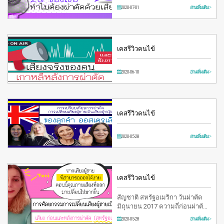
2020-07-01
อ่านเพิ่มเติม >
เคสรีวิวคนไข้
2020-06-10
อ่านเพิ่มเติม >
เคสรีวิวคนไข้
2020-05-28
อ่านเพิ่มเติม >
เคสรีวิวคนไข้
สัญชาติ สหรัฐอเมริกา วันผ่าตัด
มิถุนายน 2017 ความถี่ก่อนผ่าตัด
119.26Hzความถี่หลังผ่าตัด 6เดือน
2020-05-28
อ่านเพิ่มเติม >