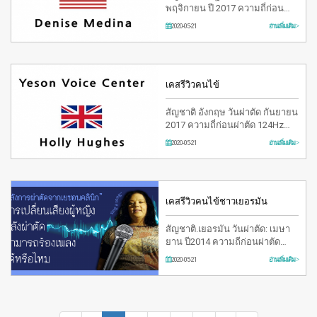
พฤจิกายน ปี 2017 ความถี่ก่อน
ผ่าตัด 123Hz ความถี่หลังผ่าตัด
2020-05-21
อ่านเพิ่มเติม >
207Hz
เคสรีวิวคนไข้
สัญชาติ อังกฤษ วันผ่าตัด กันยายน
2017 ความถี่ก่อนผ่าตัด 124Hz
ความถี่หลังผ่าตัด 11เดือน 215Hz
2020-05-21
อ่านเพิ่มเติม >
เคสรีวิวคนไข้ชาวเยอรมัน
สัญชาติ.เยอรมัน วันผ่าตัด: เมษา
ยาน ปี2014 ความถีก่อนผ่าตัด
153Hz ความถี่หลังผ่าตัด 4ปี
2020-05-21
อ่านเพิ่มเติม >
201Hz