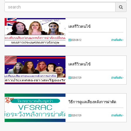
เคสรีวิวคนไข้
2020-08-12
อ่านเพิ่มเติม >
เคสรีวิวคนไข้
2020-07-29
อ่านเพิ่มเติม >
วิธีการดูเเลเสียงหลังการผ่าตัด
2020-07-29
อ่านเพิ่มเติม >