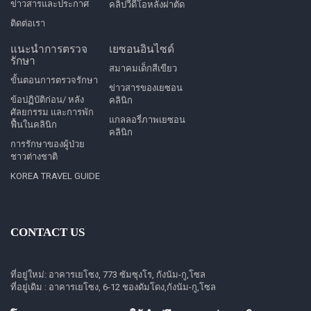
ข่าวสารและประกาศ
คลิปวีดีโอหลังผ่าตัด
ติดต่อเรา
แนะนำการตรวจ
เยซอนอินไซด์
รักษา
สมาคมเด็กสีเขียว
ขั้นตอนการตรวจรักษา
ข่าวสารของเยซอน
ข้อปฏิบัติก่อน/ หลัง
คลินิก
ศัลยกรรม และการพัก
แกลลอรี่ภาพเยซอน
ฟื้นในคลินิก
คลินิก
การรักษาของผู้ป่วย
ชาวต่างชาติ
KOREA TRAVEL GUIDE
CONTACT US
ที่อยู่ใหม่: อาคารเยโซง, 773 ซัมซุงโร, กังนัม-กู,โซล
ที่อยู่เดิม : อาคารเยโซง, 6-12 ชองดัมโดง,กังนัม-กู,โซล