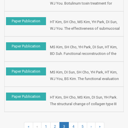
WJ You. Botulinum toxin treatment for
Phoniatrics, 1998, Seoul, Korea.
functional voice disorder. Presented at the
10th Korean Society of Logopedics and
Paper Publication
HT Kim, SH Cho, MS Kim, YH Park, DI Sun,
Phoniatrics, 1998, Seoul, Korea.
WJ You. The effectiveness of submucosal
infusion technique for phonomicrosurgery.
Presented at the 10th Korean Society of
Paper Publication
MS Kim, SH Cho, YH Park, DI Sun, HT Kim,
Logopedics and Phoniatrics, 1998, Seoul,
BD Suh. Functional reconstruction of the
Korea.
oral cavity following partial glossectomy.
Presented at the 5th International Congress
Paper Publication
MS Kim, DI Sun, SH Cho, YH Park, HT Kim,
on Oral Cancer, 1997, London, England.
WJ You, BS Kim. The functional evaluation
of supracricoid laryngectomy. Presented at
the 50th Anniversary Congress of the
Paper Publication
HT Kim, SH Cho, MS Kim, DI Sun, YH Park.
Korean Society of Otolaryngology, 1997,
The structural change of collagen type III
Kyungju, Korea.
of superficial layer of lamina propria in the
benign laryngeal disease. Presented at the
59th Anniversary Congress of the Korean
«
‹
1
2
3
4
5
›
»