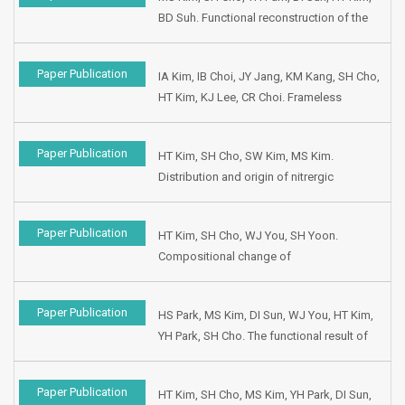
Otolaryngologic Congress, 1998, Seoul,
BD Suh. Functional reconstruction of the
Korea.
oral cavity following partial glossectomy.
Presented at the VIIth Korean-Japan joint
Paper Publication
IA Kim, IB Choi, JY Jang, KM Kang, SH Cho,
meeting of Otolaryngology-Head and
HT Kim, KJ Lee, CR Choi. Frameless
Neck Surgery, 1998, Seoul, Korea.
fractionated stereotactic radiation therapy
in recurrent head and neck cancers.
Paper Publication
HT Kim, SH Cho, SW Kim, MS Kim.
Presented at the Korean Society of Head
Distribution and origin of nitrergic
and Neck Oncology, 1998, Seoul, Korea.
innervation of canine laryngeal ventricle
using neuronal retrograde tracer.
Paper Publication
HT Kim, SH Cho, WJ You, SH Yoon.
Presented at the 72nd Congress of Korean
Compositional change of
Society of Otolaryngology, 1998, Seoul,
mucoglycoprotein of the submucosal
Korea.
gland in the canine laryngeal ventricle
Paper Publication
HS Park, MS Kim, DI Sun, WJ You, HT Kim,
following denervation of the superior and
YH Park, SH Cho. The functional result of
recurrent laryngeal nerve. Presented at the
reconstruction of soft palate defect using
72nd Congress of Korean Society of
radial forearm free flap. Presented at the
Otolaryngology, 1998, Seoul, Korea.
Paper Publication
HT Kim, SH Cho, MS Kim, YH Park, DI Sun,
10th Korean Society of Logopedics and