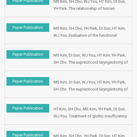
Paper Publication
MS Kim, SH Cho, WJ You, HT Kim, DI Sun,
YH Park. The relationship of human
papilloma virus to p53 and proliferative
cell nuclear antigen expression in head
Paper Publication
MS Kim, SH Cho, YH Park, DI Sun, HT Kim,
and neck cancer. Presented at the Fifth
WJ You. Evaluation of the functional
Research Workshop on the Biology,
results following supracricoid
Prevention and Treatment of Head and
laryngectomy. Presented at the 24th World
Neck Cancer, 1998, Virginia, USA.…
Paper Publication
MS Kim, DI Sun, WJ You, HT Kim, YH Park,
Congress of the International Association
SH Cho. The supracricoid laryngectomy of
of Logopedics and Phoniatrics, 1998,
advanced head and neck cancer.
Amsterdam, Netherlands.
Presented at the 4th Korean Combined
Paper Publication
MS Kim, DI Sun, WJ You, HT Kim, YH Park,
Otolaryngologic Congress, 1998, Seoul,
SH Cho. The supracricoid laryngectomy of
Korea.
advanced head and neck cancer.
Presented at the 4th Korean Combined
Paper Publication
HT Kim, SH Cho, MS Kim, YH Park, DI Sun,
Otolaryngologic Congress, 1998, Seoul,
WJ You. Treatment of glottic insufficiency
Korea.
with percutaneous collagen augmentation.
Presented at the 4th Korean Combined
Paper Publication
MS Kim, SH Cho, YH Park, DI Sun, HT Kim,