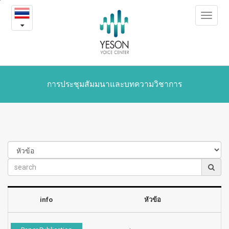
Symposium
본
Toggle
문
and
navigat
내
용
Journals
바
로
가
기
การประชุมสัมมนาและบทความวิชาการ
info
หัวข้อ