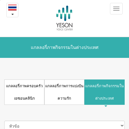
แกล
본
Toggle
문
ล
navigat
내
용
อรี่
바
로
ภาพ
가
เย
기
แกลลอรี่ภาพกิจกรรมในต่างประเทศ
ซอน
คลินิก
แกลลอรี่ภาพครอบครัว
แกลลอรี่ภาพการแบ่งปัน
แกลลอรี่ภาพกิจกรรมใน
เยซอนคลินิก
ความรัก
ต่างประเทศ