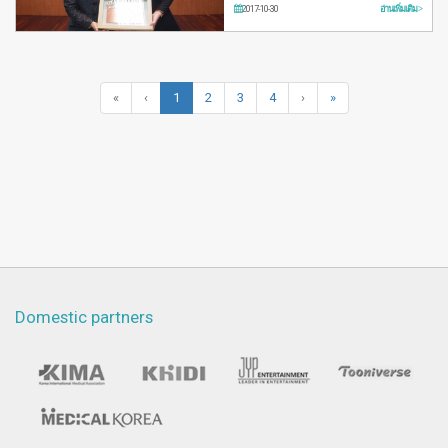
ประกาศเกียรติคุณในด้านการเป็น
2017-10-30
อ่านเพิ่มเติม >
สถาบันยอดเยี่…
«
‹
1
2
3
4
›
»
Domestic partners