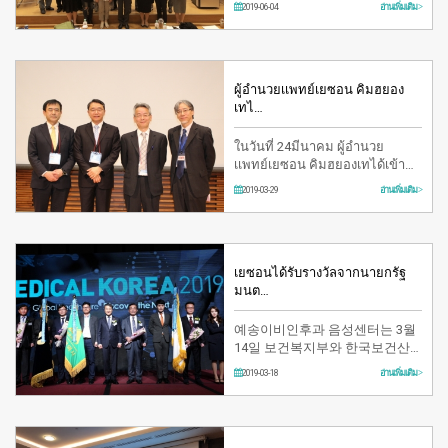
2019-06-04
อ่านเพิ่มเติม >
ผู้อำนวยเเพทย์เยซอน คิมฮยอง
เทไ…
ในวันที่ 24มีนาคม ผู้อำนวย
เเพทย์เยซอน คิมฮยองเทได้เข้า
ร่วม สัมมนา GIDที่ญี่ปุ่นเเละได้นำ
2019-03-29
อ่านเพิ่มเติม >
เสนอการศัลยกรรม…
เยซอนได้รับรางวัลจากนายกรัฐ
มนต…
예송이비인후과 음성센터는 3월
14일 보건복지부와 한국보건산
업진흥원 주관으로 그랜드 인터
2019-03-18
อ่านเพิ่มเติม >
컨티넨탈 서울 파르나스호텔 그
랜드볼룸에서 열린 ‘메디컬 코리
아 2019’ 개막식 행사에서 외국인
환자 유치 및 한국 의료 발전…