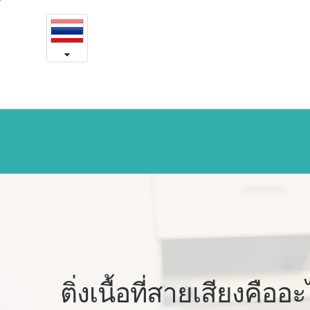
ติ่ง
본
문
เนื้อที่
내
용
สาย
바
로
เสียง
가
기
ติ่งเนื้อที่สายเสียงคืออ