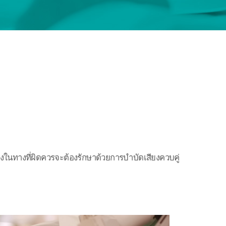
สียงในทางที่ผิดควรจะต้องรักษาด้วยการบำบัดเสียงควบคู่