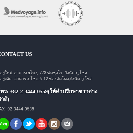
CONTACT US
ี่อยู่ใหม่: อาคารเยโซง, 773 ซัมซุงโร, กังนัม-กู,โซล
ี่อยู่เดิม : อาคารเยโซง, 6-12 ชองดัมโดง,กังนัม-กู,โซล
ทร: +82-2-3444-0559(ให้คำปรึกษาชาวต่าง
าติ)
AX : 02-3444-0538