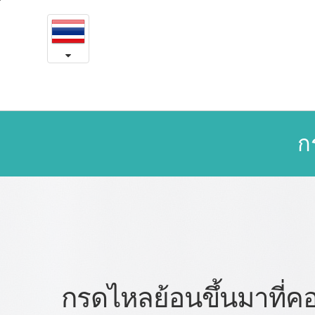
กรด
본
문
ไหล
내
용
ย้อน
바
로
ขึ้น
가
มา
기
ก
ที่
คอ
และ
กล่อง
เสียง
กรดไหลย้อนขึ้นมาที่ค