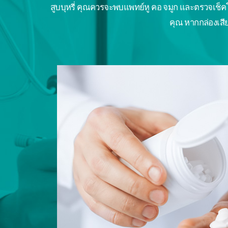
สูบบุหรี่ คุณควรจะพบแพทย์หู คอ จมูก และตรวจเช็
คุณ หากกล่องเสี