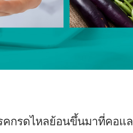
คกรดไหลย้อนขึ้นมาที่คอแล