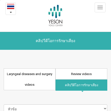
Laryngeal
본
Toggle
문
diseases
navigat
내
용
and
바
로
surgery
가
videos
기
คลิปวีดีโอการรักษาเสียง
Laryngeal diseases and surgery
Review videos
videos
คลิปวีดีโอการรักษาเสียง