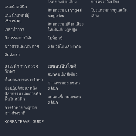
โรคของสายเสียง
การตรวจวัดเสียง
แนะนำคลินิก
ศัลยกรรม Laryngeal
โปรแกรมการดูแลเส้น
แนะนำแพทย์ผู้
surgeries
เสียง
เชี่ยวชาญ
ศัลยกรรมเปลี่ยนเสียง
เวลาทำการ
ให้เป็นเสียงผู้หญิง
กิจกรรมการวิจัย
โบท็อกซ์
ข่าวสารและประกาศ
คลิปวีดีโอหลังผ่าตัด
ติดต่อเรา
แนะนำการตรวจ
เยซอนอินไซด์
รักษา
สมาคมเด็กสีเขียว
ขั้นตอนการตรวจรักษา
ข่าวสารของเยซอน
ข้อปฏิบัติก่อน/ หลัง
คลินิก
ศัลยกรรม และการพัก
แกลลอรี่ภาพเยซอน
ฟื้นในคลินิก
คลินิก
การรักษาของผู้ป่วย
ชาวต่างชาติ
KOREA TRAVEL GUIDE