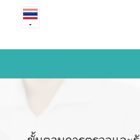
แนะนำ
본
문
การ
내
용
ตรวจ
바
로
รักษา
가
기