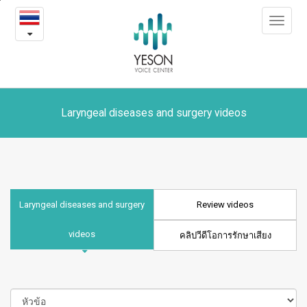
Laryngeal
본
Toggle
문
diseases
navigat
내
용
and
바
로
surgery
가
videos
기
Laryngeal diseases and surgery videos
Laryngeal diseases and surgery
Review videos
videos
คลิปวีดีโอการรักษาเสียง