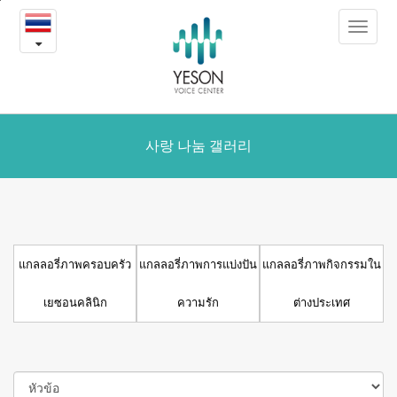
แกล
본
Toggle
문
ล
navigat
내
용
อรี่
바
로
ภาพ
가
เย
기
사랑 나눔 갤러리
ซอน
คลินิก
แกลลอรี่ภาพครอบครัว
แกลลอรี่ภาพการแบ่งปัน
แกลลอรี่ภาพกิจกรรมใน
เยซอนคลินิก
ความรัก
ต่างประเทศ