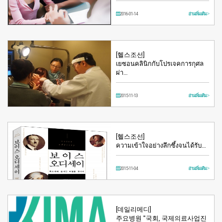
2016-01-14
อ่านเพิ่มเติม >
[헬스조선]
เยซอนคลินิกกับโปรเจคการกุศล
ผ่า…
2015-11-13
อ่านเพิ่มเติม >
[헬스조선]
ความเข้าใจอย่างลึกซึ้งจนได้รับ…
2015-11-04
อ่านเพิ่มเติม >
[데일리메디]
주요병원 "국회, 국제의료사업진