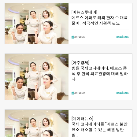
[이뉴스투데이]
메르스 여파로 해외 환자 수 대폭
줄어.. 적극적인 지원책 필요
2015-08-17
อ่านเพิ่มเติม >
[아주경제]
병원 국제코디네이터, 메르스 종
식 후 한국 의료관광에 대해 말하
다
2015-08-14
อ่านเพิ่มเติม >
[데이터뉴스]
국제 코디네이터들 "메르스 불안
요소 해소할 수 있는 해결 방안
필…