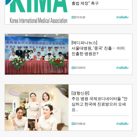
흥법 제정" 촉구
2015-10-28
อ่านเพิ่มเติม >
[메디파나뉴스]
서울대병원, '중국' 진출‥ 이미
진출한 병원은?
2015-09-05
อ่านเพิ่มเติม >
[경향신문]
주요 병원 국제코디네이터들 “안
심하고 한국에 진료받으러 오세
요…
2015-08-24
อ่านเพิ่มเติม >