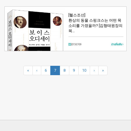
[헬스조선]
환상의 동물 스핑크스는 어떤 목
소리를 가졌을까? [김형태원장의
목…
2015-07-09
อ่านเพิ่มเติม >
«
‹
6
7
8
9
10
›
»