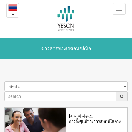
Yeson
본
Toggle
문
in
navigat
내
용
the
바
로
media
가
기
ข่าวสารของเยซอนคลินิก
[메디파나뉴스]
การตั้งศูนย์ทางการแพทย์ในต่าง
ป…