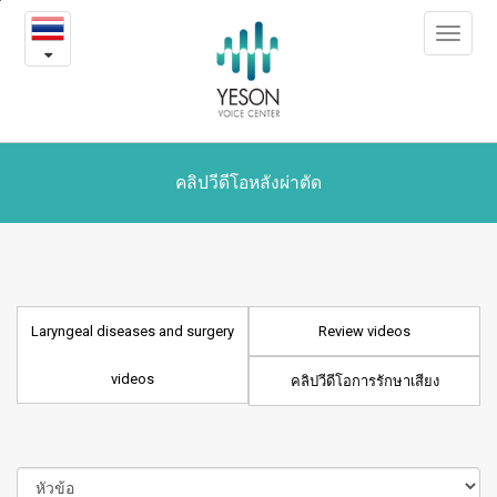
Laryngeal
본
Toggle
문
diseases
navigat
내
용
and
바
로
surgery
가
videos
기
คลิปวีดีโอหลังผ่าตัด
Laryngeal diseases and surgery
Review videos
videos
คลิปวีดีโอการรักษาเสียง