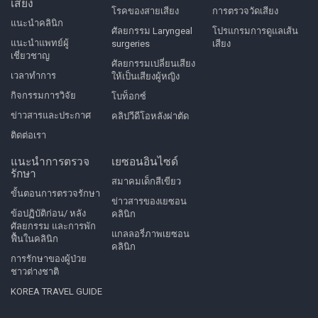
เสียง
โรคของสายเสียง
การตรวจวัดเสียง
แนะนำคลินิก
ศัลยกรรม Laryngeal
โปรแกรมการดูแลเส้น
แนะนำแพทย์ผู้
surgeries
เสียง
เชี่ยวชาญ
ศัลยกรรมเปลี่ยนเสียง
เวลาทำการ
ให้เป็นเสียงผู้หญิง
กิจกรรมการวิจัย
โบท็อกซ์
ข่าวสารและประกาศ
คลิปวีดีโอหลังผ่าตัด
ติดต่อเรา
แนะนำการตรวจ
เยซอนอินไซด์
รักษา
สมาคมเด็กสีเขียว
ขั้นตอนการตรวจรักษา
ข่าวสารของเยซอน
ข้อปฏิบัติก่อน/ หลัง
คลินิก
ศัลยกรรม และการพัก
แกลลอรี่ภาพเยซอน
ฟื้นในคลินิก
คลินิก
การรักษาของผู้ป่วย
ชาวต่างชาติ
KOREA TRAVEL GUIDE