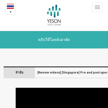
[Singapore]
본
Toggle
문
Pre
navigat
내
용
and
바
로
post
가
operative
기
คลิปวีดีโอหลังผ่าตัด
voice
of
Voice
หัวข้อ
[Review videos] [Singapore] Pre and post oper
Feminizaiton
Surgery
-
Laryngeal