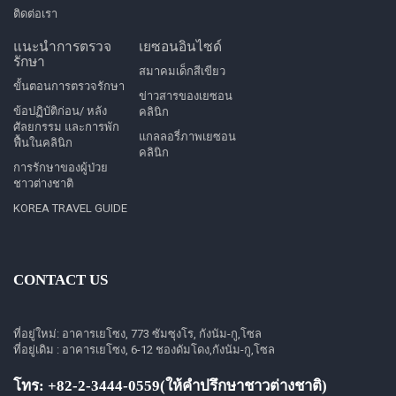
ติดต่อเรา
แนะนำการตรวจ
เยซอนอินไซด์
รักษา
สมาคมเด็กสีเขียว
ขั้นตอนการตรวจรักษา
ข่าวสารของเยซอน
ข้อปฏิบัติก่อน/ หลัง
คลินิก
ศัลยกรรม และการพัก
แกลลอรี่ภาพเยซอน
ฟื้นในคลินิก
คลินิก
การรักษาของผู้ป่วย
ชาวต่างชาติ
KOREA TRAVEL GUIDE
CONTACT US
ที่อยู่ใหม่: อาคารเยโซง, 773 ซัมซุงโร, กังนัม-กู,โซล
ที่อยู่เดิม : อาคารเยโซง, 6-12 ชองดัมโดง,กังนัม-กู,โซล
โทร: +82-2-3444-0559(ให้คำปรึกษาชาวต่างชาติ)