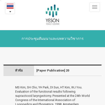
20
본
Toggle
문
-
navigat
내
용
Symposium
바
로
and
가
Journals
기
การประชุมสัมมนาและบทความวิชาการ
หัวข้อ
[Paper Publication] 20
MS Kim, SH Cho, YH Park, DI Sun, HT Kim, WJ You.
Evaluation of the functional results following
supracricoid laryngectomy. Presented at the 24th World
Congress of the International Association of
Logopedics and Phoniatrics, 1998, Amsterdam,