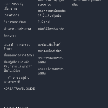
ศัลยกรรม Laryngeal
โปรแกรมการดูแลเส้น
แนะนำแพทย์ผู้
surgeries
เสียง
เชี่ยวชาญ
ศัลยกรรมเปลี่ยนเสียง
เวลาทำการ
ให้เป็นเสียงผู้หญิง
กิจกรรมการวิจัย
โบท็อกซ์
ข่าวสารและประกาศ
คลิปวีดีโอหลังผ่าตัด
ติดต่อเรา
แนะนำการตรวจ
เยซอนอินไซด์
รักษา
สมาคมเด็กสีเขียว
ขั้นตอนการตรวจรักษา
ข่าวสารของเยซอน
ข้อปฏิบัติก่อน/ หลัง
คลินิก
ศัลยกรรม และการพัก
แกลลอรี่ภาพเยซอน
ฟื้นในคลินิก
คลินิก
การรักษาของผู้ป่วย
ชาวต่างชาติ
KOREA TRAVEL GUIDE